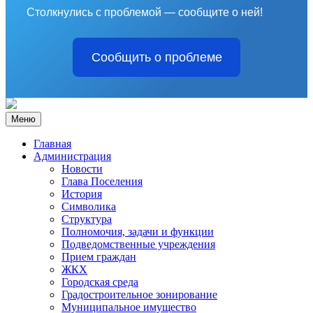
Столкнулись с проблемой — сообщите о ней!
Сообщить о проблеме
Меню
Главная
Администрация
Новости
Глава Поселения
История
Символика
Структура
Полномочия, задачи и функции
Подведомственные учреждения
Прием граждан
ЖКХ
Городская среда
Градостроительное зонирование
Муниципальное имущество