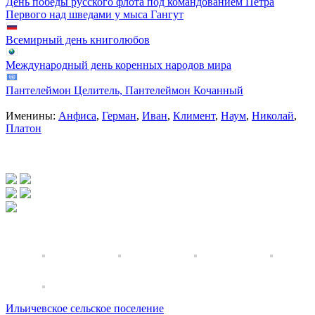
День победы русского флота под командованием Петра
Первого над шведами у мыса Гангут
Всемирный день книголюбов
Международный день коренных народов мира
Пантелеймон Целитель, Пантелеймон Кочанный
Именины:
Анфиса
,
Герман
,
Иван
,
Климент
,
Наум
,
Николай
,
Платон
Ильичевское сельское поселение