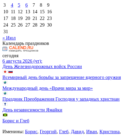
3
4
5
6
7
8
9
10
11
12
13
14
15
16
17
18
19
20
21
22
23
24
25
26
27
28
29
30
31
« Июл
Календарь праздников
сегодня
6 августа 2026 (чт):
День Железнодорожных войск России
Всемирный день борьбы за запрещение ядерного оружия
Международный день «Врачи мира за мир»
Праздник Преображения Господня у западных христиан
День независимости Ямайки
Борис и Глеб
Именины:
Борис
,
Георгий
,
Глеб
,
Давид
,
Иван
,
Кристина
,