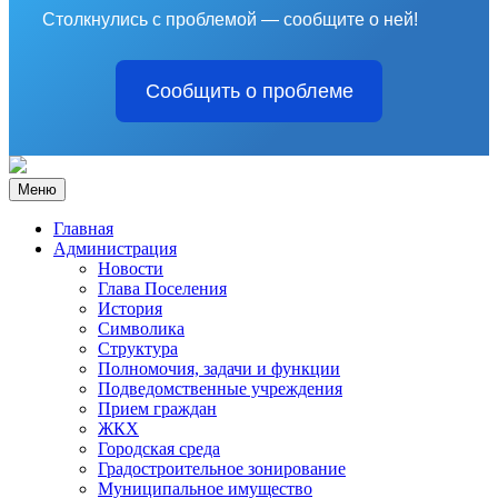
Столкнулись с проблемой — сообщите о ней!
Сообщить о проблеме
Меню
Главная
Администрация
Новости
Глава Поселения
История
Символика
Структура
Полномочия, задачи и функции
Подведомственные учреждения
Прием граждан
ЖКХ
Городская среда
Градостроительное зонирование
Муниципальное имущество