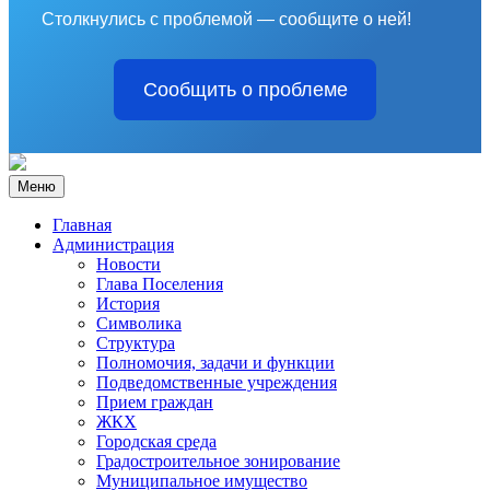
Столкнулись с проблемой — сообщите о ней!
Сообщить о проблеме
Меню
Главная
Администрация
Новости
Глава Поселения
История
Символика
Структура
Полномочия, задачи и функции
Подведомственные учреждения
Прием граждан
ЖКХ
Городская среда
Градостроительное зонирование
Муниципальное имущество