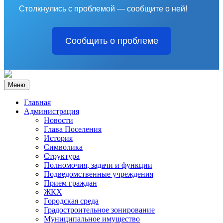
Столкнулись с проблемой — сообщите о ней!
Сообщить о проблеме
Меню
Главная
Администрация
Новости
Глава Поселения
История
Символика
Структура
Полномочия, задачи и функции
Подведомственные учреждения
Прием граждан
ЖКХ
Городская среда
Градостроительное зонирование
Муниципальное имущество