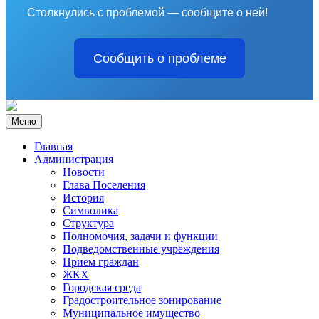
Столкнулись с проблемой — сообщите о ней!
Сообщить о проблеме
Меню
Главная
Администрация
Новости
Глава Поселения
История
Символика
Структура
Полномочия, задачи и функции
Подведомственные учреждения
Прием граждан
ЖКХ
Городская среда
Градостроительное зонирование
Муниципальное имущество