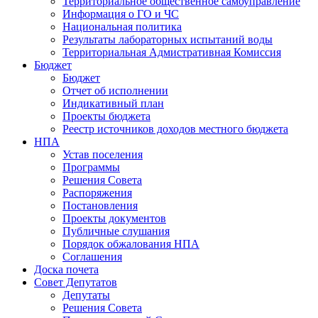
Территориальное общественное самоуправление
Информация о ГО и ЧС
Национальная политика
Результаты лабораторных испытаний воды
Территориальная Адмистративная Комиссия
Бюджет
Бюджет
Отчет об исполнении
Индикативный план
Проекты бюджета
Реестр источников доходов местного бюджета
НПА
Устав поселения
Программы
Решения Совета
Распоряжения
Постановления
Проекты документов
Публичные слушания
Порядок обжалования НПА
Соглашения
Доска почета
Совет Депутатов
Депутаты
Решения Совета