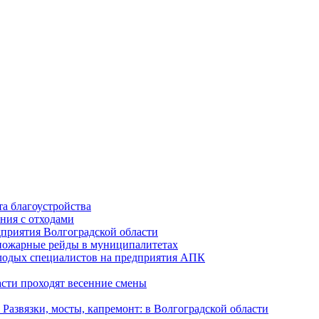
а благоустройства
ния с отходами
приятия Волгоградской области
опожарные рейды в муниципалитетах
лодых специалистов на предприятия АПК
асти проходят весенние смены
Развязки, мосты, капремонт: в Волгоградской области