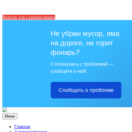
Версия для слабовидящих
Не убран мусор, яма
на дороге, не горит
фонарь?
Столкнулись с проблемой —
сообщите о ней!
Сообщить о проблеме
Меню
Главная
Администрация