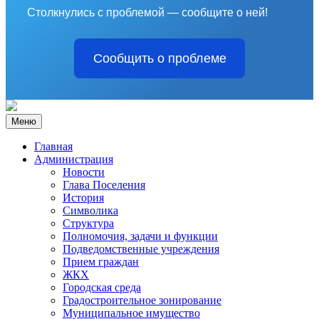
Столкнулись с проблемой — сообщите о ней!
Сообщить о проблеме
Меню
Главная
Администрация
Новости
Глава Поселения
История
Символика
Структура
Полномочия, задачи и функции
Подведомственные учреждения
Прием граждан
ЖКХ
Городская среда
Градостроительное зонирование
Муниципальное имущество