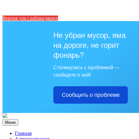
Версия для слабовидящих
Не убран мусор, яма
на дороге, не горит
фонарь?
Столкнулись с проблемой —
сообщите о ней!
Сообщить о проблеме
Меню
Главная
Администрация