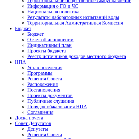
Территориальное общественное самоуправление
Информация о ГО и ЧС
Национальная политика
Результаты лабораторных испытаний воды
Территориальная Адмистративная Комиссия
Бюджет
Бюджет
Отчет об исполнении
Индикативный план
Проекты бюджета
Реестр источников доходов местного бюджета
НПА
Устав поселения
Программы
Решения Совета
Распоряжения
Постановления
Проекты документов
Публичные слушания
Порядок обжалования НПА
Соглашения
Доска почета
Совет Депутатов
Депутаты
Решения Совета