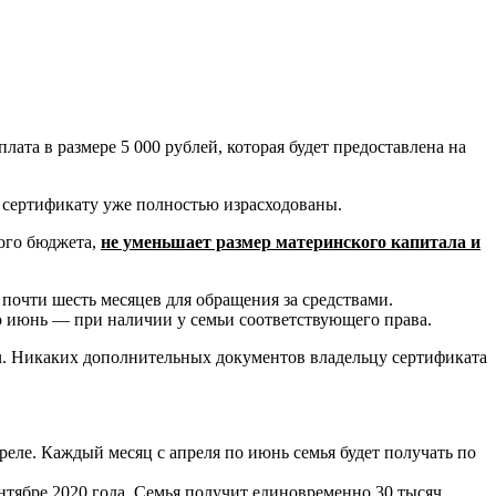
та в размере 5 000 рублей, которая будет предоставлена на
по сертификату уже полностью израсходованы.
ного бюджета,
не уменьшает размер материнского капитала и
 почти шесть месяцев для обращения за средствами.
 июнь — при наличии у семьи соответствующего права.
i.ru. Никаких дополнительных документов владельцу сертификата
преле. Каждый месяц с апреля по июнь семья будет получать по
ентябре 2020 года. Семья получит единовременно 30 тысяч