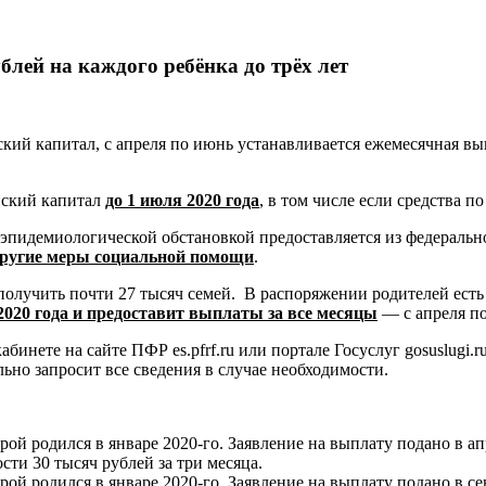
лей на каждого ребёнка до трёх лет
 капитал, с апреля по июнь устанавливается ежемесячная выпла
нский капитал
до 1 июля 2020 года
, в том числе если средства 
 эпидемиологической обстановкой предоставляется из федераль
 другие меры социальной помощи
.
 получить почти 27 тысяч семей. В распоряжении родителей есть
2020 года и предоставит выплаты за все месяцы
— с апреля по
абинете на сайте ПФР es.pfrf.ru или портале Госуслуг gosuslug
ьно запросит все сведения в случае необходимости.
рой родился в январе 2020-го. Заявление на выплату подано в а
сти 30 тысяч рублей за три месяца.
орой родился в январе 2020-го. Заявление на выплату подано в с