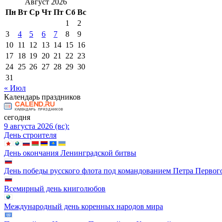
Август 2026
Пн
Вт
Ср
Чт
Пт
Сб
Вс
1
2
3
4
5
6
7
8
9
10
11
12
13
14
15
16
17
18
19
20
21
22
23
24
25
26
27
28
29
30
31
« Июл
Календарь праздников
сегодня
9 августа 2026 (вс):
День строителя
День окончания Ленинградской битвы
День победы русского флота под командованием Петра Первог
Всемирный день книголюбов
Международный день коренных народов мира