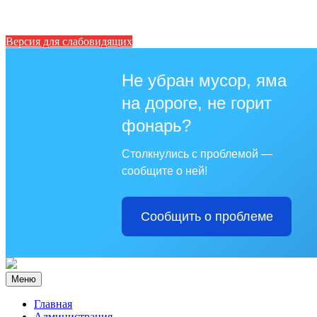
Версия для слабовидящих
Не убран мусор, яма
на дороге, не горит
фонарь?
Столкнулись с проблемой —
сообщите о ней!
Сообщить о проблеме
Меню
Главная
Администрация