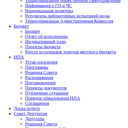
Территориальное общественное самоуправление
Информация о ГО и ЧС
Национальная политика
Результаты лабораторных испытаний воды
Территориальная Адмистративная Комиссия
Бюджет
Бюджет
Отчет об исполнении
Индикативный план
Проекты бюджета
Реестр источников доходов местного бюджета
НПА
Устав поселения
Программы
Решения Совета
Распоряжения
Постановления
Проекты документов
Публичные слушания
Порядок обжалования НПА
Соглашения
Доска почета
Совет Депутатов
Депутаты
Решения Совета