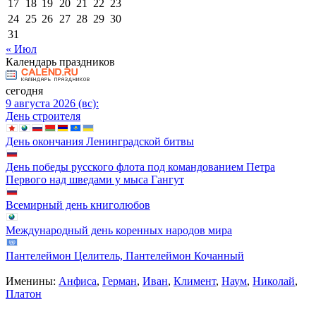
17
18
19
20
21
22
23
24
25
26
27
28
29
30
31
« Июл
Календарь праздников
сегодня
9 августа 2026 (вс):
День строителя
День окончания Ленинградской битвы
День победы русского флота под командованием Петра
Первого над шведами у мыса Гангут
Всемирный день книголюбов
Международный день коренных народов мира
Пантелеймон Целитель, Пантелеймон Кочанный
Именины:
Анфиса
,
Герман
,
Иван
,
Климент
,
Наум
,
Николай
,
Платон