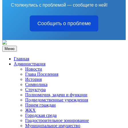
Столкнулись с проблемой — сообщите о ней!
Сообщить о проблеме
Меню
Главная
Администрация
Новости
Глава Поселения
История
Символика
Структура
Полномочия, задачи и функции
Подведомственные учреждения
Прием граждан
ЖКХ
Городская среда
Градостроительное зонирование
Муниципальное имущество