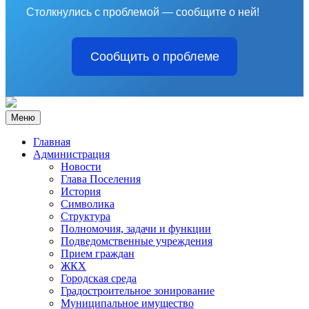
Столкнулись с проблемой — сообщите о ней!
Сообщить о проблеме
Меню
Главная
Администрация
Новости
Глава Поселения
История
Символика
Структура
Полномочия, задачи и функции
Подведомственные учреждения
Прием граждан
ЖКХ
Городская среда
Градостроительное зонирование
Муниципальное имущество