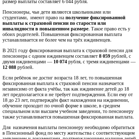
размер выплаты составляет 6 044 рубля.
Пенсионеры, чьи дети являются школьниками или
студентами, имеют право на
получение фиксированной
выплаты к страховой пенсии по старости или
инвалидности в повышенном размере
. Такое право есть у
обоих родителей. Повышенная фиксированная выплата
устанавливается не более чем на трёх иждивенцев.
В 2021 году фиксированная выплата к страховой пенсии для
пенсионера с одним иждивенцем составляет
8 059
рублей, с
двумя иждивенцами —
10 074
рубля, с тремя иждивенцами —
12 088
рублей.
Если ребёнок не достиг возраста 18 лет, то повышенная
фиксированная выплата к страховой пенсии назначается
независимо от факта учёбы, так как иждивение детей до 18
лет предполагается и не требует подтверждения. Если ему от
18 до 23 лет, подтверждён факт нахождения на иждивении,
обучение проходит по очной форме в школе, в среднем
специальном или высшем учебном заведении, то пенсионеру
также устанавливается повышенная фиксированная выплата.
Для назначения выплаты пенсионеру необходимо обратиться
в Пенсионный фонд по месту жительства с соответствующим
заявлением и документами, подтверждающими наличие детей