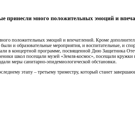
рые принесли много положительных эмоций и впеч
ного положительных эмоций и впечатлений. Кроме дополнительн
ь были и образовательные мероприятия, и воспитательные, и сп
овали в концертной программе, посвященной Дню Защитника Оте
Ученики школ посещали музей «Земля-космос», посещали кружки
людали меры санитарно-эпидемиологической обстановки.
последнему этапу – третьему триместру, который станет заверш