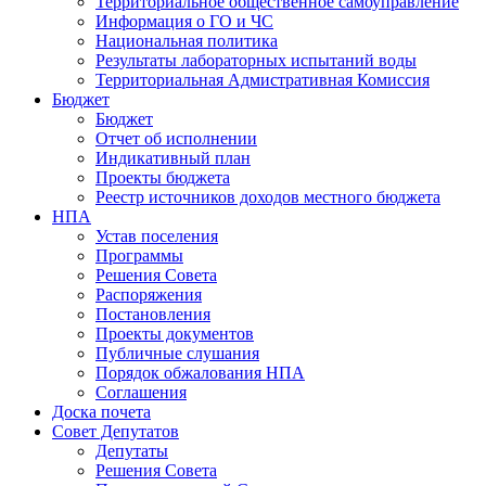
Территориальное общественное самоуправление
Информация о ГО и ЧС
Национальная политика
Результаты лабораторных испытаний воды
Территориальная Адмистративная Комиссия
Бюджет
Бюджет
Отчет об исполнении
Индикативный план
Проекты бюджета
Реестр источников доходов местного бюджета
НПА
Устав поселения
Программы
Решения Совета
Распоряжения
Постановления
Проекты документов
Публичные слушания
Порядок обжалования НПА
Соглашения
Доска почета
Совет Депутатов
Депутаты
Решения Совета