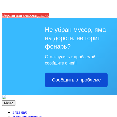
Версия для слабовидящих
Не убран мусор, яма
на дороге, не горит
фонарь?
Столкнулись с проблемой —
сообщите о ней!
Сообщить о проблеме
Меню
Главная
Администрация