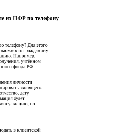
ые из ПФР по телефону
о телефону? Для этого
возможность гражданину
мацию. Например,
получения, учтённом
онного фонда РФ
ждения личности
ицировать звонящего.
отчество, дату
мация будет
консультацию, но
одать в клиентской