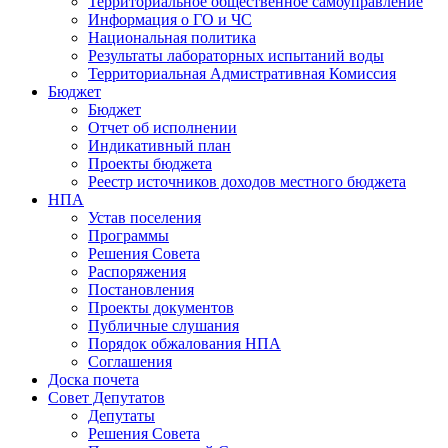
Территориальное общественное самоуправление
Информация о ГО и ЧС
Национальная политика
Результаты лабораторных испытаний воды
Территориальная Адмистративная Комиссия
Бюджет
Бюджет
Отчет об исполнении
Индикативный план
Проекты бюджета
Реестр источников доходов местного бюджета
НПА
Устав поселения
Программы
Решения Совета
Распоряжения
Постановления
Проекты документов
Публичные слушания
Порядок обжалования НПА
Соглашения
Доска почета
Совет Депутатов
Депутаты
Решения Совета