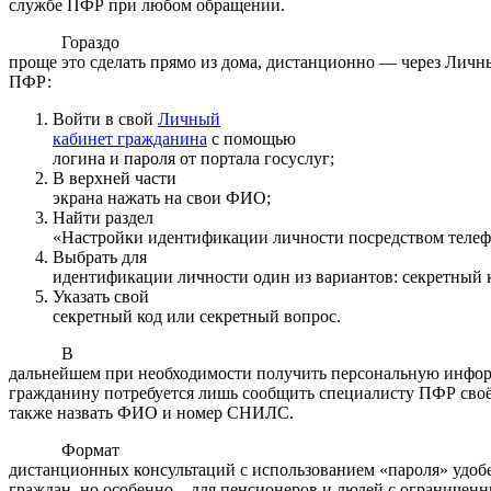
службе ПФР при любом обращении.
Гораздо
проще это сделать прямо из дома, дистанционно — через Личн
ПФР:
Войти в свой
Личный
кабинет гражданина
с помощью
логина и пароля от портала госуслуг;
В верхней части
экрана нажать на свои ФИО;
Найти раздел
«Настройки идентификации личности посредством телеф
Выбрать для
идентификации личности один из вариантов: секретный 
Указать свой
секретный код или секретный вопрос.
В
дальнейшем при необходимости получить персональную инфо
гражданину потребуется лишь сообщить специалисту ПФР своё 
также назвать ФИО и номер СНИЛС.
Формат
дистанционных консультаций с использованием «пароля» удобе
граждан, но особенно – для пенсионеров и людей с ограничен