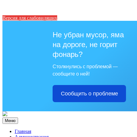
Версия для слабовидящих
Не убран мусор, яма
на дороге, не горит
фонарь?
Столкнулись с проблемой —
сообщите о ней!
Сообщить о проблеме
Меню
Главная
Администрация