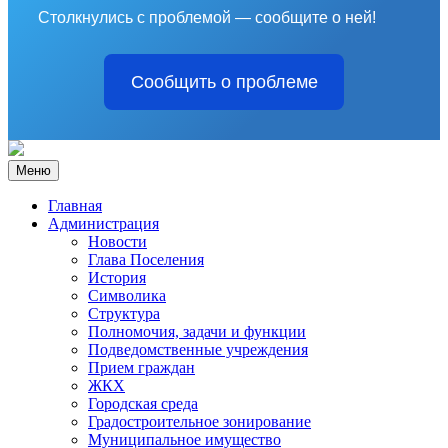
Столкнулись с проблемой — сообщите о ней!
Сообщить о проблеме
Меню
Главная
Администрация
Новости
Глава Поселения
История
Символика
Структура
Полномочия, задачи и функции
Подведомственные учреждения
Прием граждан
ЖКХ
Городская среда
Градостроительное зонирование
Муниципальное имущество