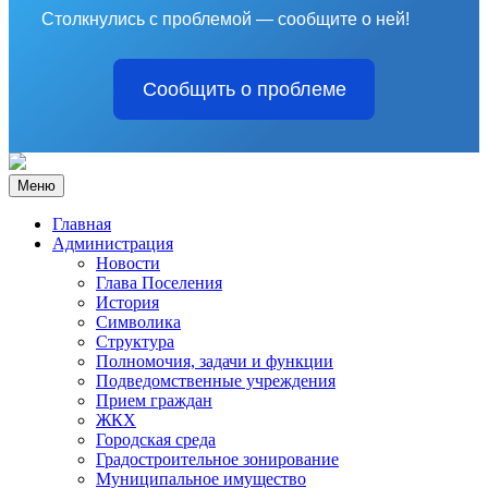
Столкнулись с проблемой — сообщите о ней!
Сообщить о проблеме
Меню
Главная
Администрация
Новости
Глава Поселения
История
Символика
Структура
Полномочия, задачи и функции
Подведомственные учреждения
Прием граждан
ЖКХ
Городская среда
Градостроительное зонирование
Муниципальное имущество