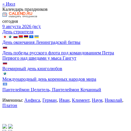
« Июл
Календарь праздников
сегодня
9 августа 2026 (вс):
День строителя
День окончания Ленинградской битвы
День победы русского флота под командованием Петра
Первого над шведами у мыса Гангут
Всемирный день книголюбов
Международный день коренных народов мира
Пантелеймон Целитель, Пантелеймон Кочанный
Именины:
Анфиса
,
Герман
,
Иван
,
Климент
,
Наум
,
Николай
,
Платон