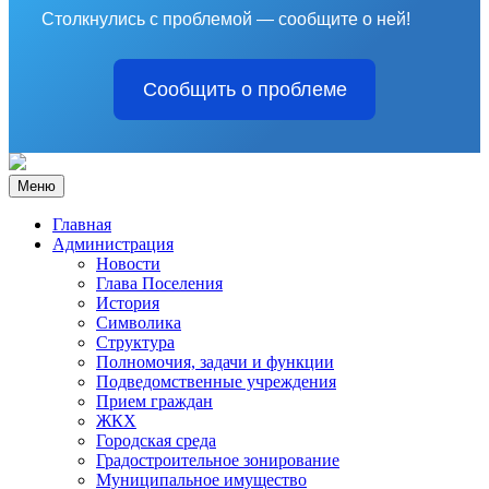
Столкнулись с проблемой — сообщите о ней!
Сообщить о проблеме
Меню
Главная
Администрация
Новости
Глава Поселения
История
Символика
Структура
Полномочия, задачи и функции
Подведомственные учреждения
Прием граждан
ЖКХ
Городская среда
Градостроительное зонирование
Муниципальное имущество