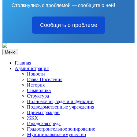
Столкнулись с проблемой — сообщите о ней!
Сообщить о проблеме
Меню
Главная
Администрация
Новости
Глава Поселения
История
Символика
Структура
Полномочия, задачи и функции
Подведомственные учреждения
Прием граждан
ЖКХ
Городская среда
Градостроительное зонирование
Муниципальное имущество