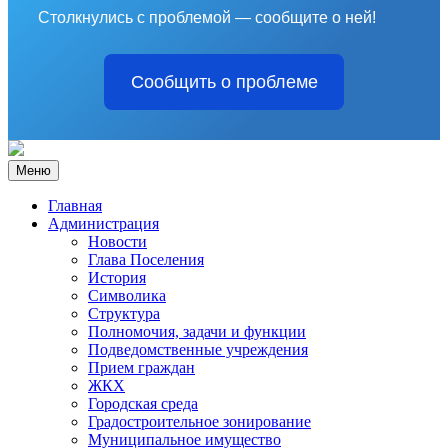
Столкнулись с проблемой — сообщите о ней!
Сообщить о проблеме
Меню
Главная
Администрация
Новости
Глава Поселения
История
Символика
Структура
Полномочия, задачи и функции
Подведомственные учреждения
Прием граждан
ЖКХ
Городская среда
Градостроительное зонирование
Муниципальное имущество