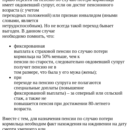
имеет овдовевший супруг, если он достиг пенсионного
возраста (с учетом
переходных положений) или признан инвалидом (иными
словами, является
нетрудоспособным). Но не всегда такой переход бывает
выгоден. В данном случае
необходимо помнить, что:
фиксированная
выплата к страховой пенсии по случаю потери
кормильца на 50% меньше, чем к
пенсии по старости, следовательно овдовевший супруг
получит пенсию не в
том размере, что была у его мужа (жены);
при
переходе на пенсию супруга не полагаются
специальные доплаты (повышение
фиксированной выплаты) – за северный или сельский
стаж, а также не
повышается пенсия при достижении 80-летнего
возраста.
Вместе с тем, для назначения пенсии по случаю потери
кормильца необходим факт нахождения на иждивении на дату
смерти умершего или