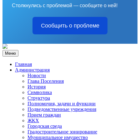
Столкнулись с проблемой — сообщите о ней!
Сообщить о проблеме
Меню
Главная
Администрация
Новости
Глава Поселения
История
Символика
Структура
Полномочия, задачи и функции
Подведомственные учреждения
Прием граждан
ЖКХ
Городская среда
Градостроительное зонирование
Муниципальное имущество