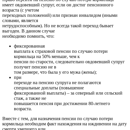
имеет овдовевший супруг, если он достиг пенсионного
возраста (с учетом
переходных положений) или признан инвалидом (иными
словами, является
нетрудоспособным). Но не всегда такой переход бывает
выгоден. В данном случае
необходимо помнить, что:
фиксированная
выплата к страховой пенсии по случаю потери
кормильца на 50% меньше, чем к
пенсии по старости, следовательно овдовевший супруг
получит пенсию не в
том размере, что была у его мужа (жены);
при
переходе на пенсию супруга не полагаются
специальные доплаты (повышение
фиксированной выплаты) – за северный или сельский
стаж, а также не
повышается пенсия при достижении 80-летнего
возраста.
Вместе с тем, для назначения пенсии по случаю потери
кормильца необходим факт нахождения на иждивении на дату
смерти умершего или