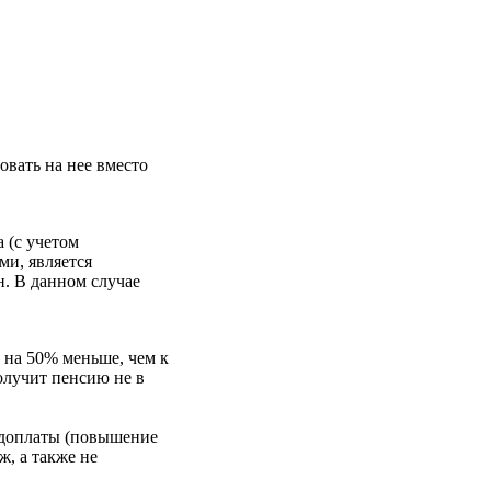
овать на нее вместо
 (с учетом
и, является
н. В данном случае
 на 50% меньше, чем к
олучит пенсию не в
 доплаты (повышение
ж, а также не