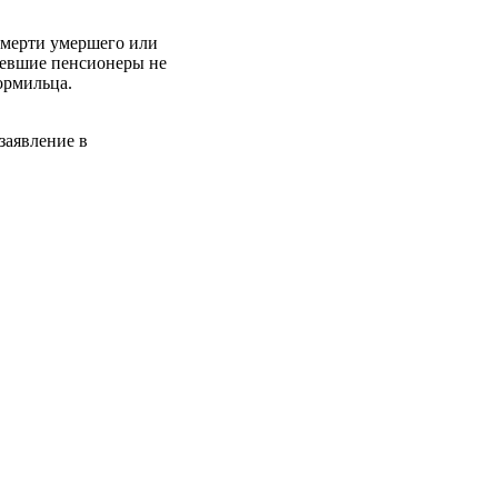
смерти умершего или
вевшие пенсионеры не
ормильца.
заявление в