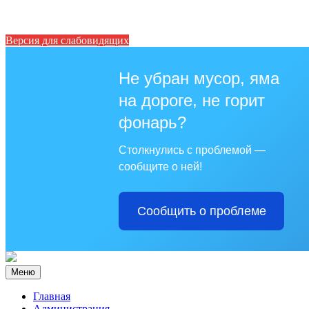
Версия для слабовидящих
Не убран мусор, яма
на дороге, не горит
фонарь?
Столкнулись с проблемой —
сообщите о ней!
Сообщить о проблеме
Меню
Главная
Администрация