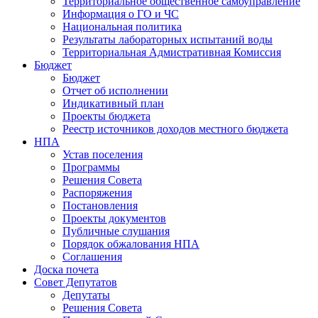
Территориальное общественное самоуправление
Информация о ГО и ЧС
Национальная политика
Результаты лабораторных испытаний воды
Территориальная Адмистративная Комиссия
Бюджет
Бюджет
Отчет об исполнении
Индикативный план
Проекты бюджета
Реестр источников доходов местного бюджета
НПА
Устав поселения
Программы
Решения Совета
Распоряжения
Постановления
Проекты документов
Публичные слушания
Порядок обжалования НПА
Соглашения
Доска почета
Совет Депутатов
Депутаты
Решения Совета