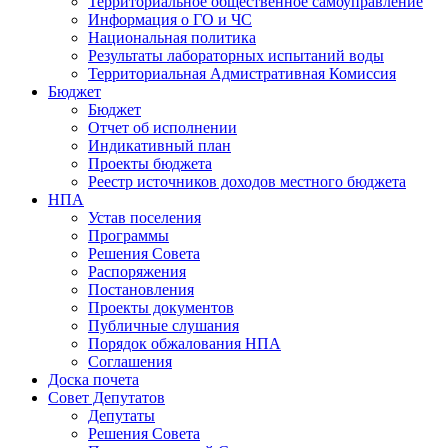
Территориальное общественное самоуправление
Информация о ГО и ЧС
Национальная политика
Результаты лабораторных испытаний воды
Территориальная Адмистративная Комиссия
Бюджет
Бюджет
Отчет об исполнении
Индикативный план
Проекты бюджета
Реестр источников доходов местного бюджета
НПА
Устав поселения
Программы
Решения Совета
Распоряжения
Постановления
Проекты документов
Публичные слушания
Порядок обжалования НПА
Соглашения
Доска почета
Совет Депутатов
Депутаты
Решения Совета