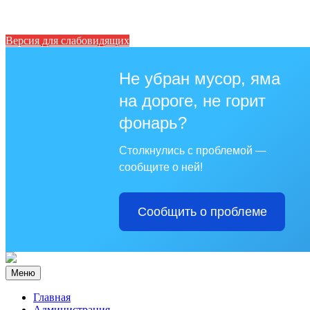
Версия для слабовидящих
Не убран мусор, яма
на дороге, не горит
фонарь?
Столкнулись с проблемой —
сообщите о ней!
Сообщить о проблеме
Меню
Главная
Администрация