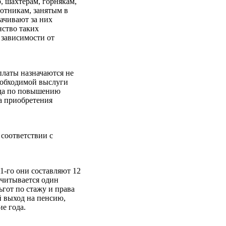
 шахтерам, горнякам,
ботникам, занятым в
ачивают за них
нство таких
 зависимости от
платы назначаются не
еобходимой выслуги
ода по повышению
а приобретения
соответствии с
-го они составляют 12
учитывается один
гот по стажу и права
 выход на пенсию,
е года.