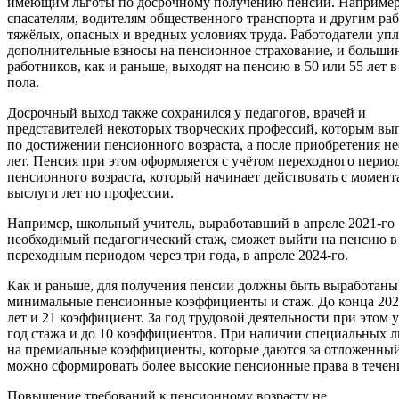
имеющим льготы по досрочному получению пенсии. Например,
спасателям, водителям общественного транспорта и другим ра
тяжёлых, опасных и вредных условиях труда. Работодатели упл
дополнительные взносы на пенсионное страхование, и больши
работников, как и раньше, выходят на пенсию в 50 или 55 лет в
пола.
Досрочный выход также сохранился у педагогов, врачей и
представителей некоторых творческих профессий, которым вы
по достижении пенсионного возраста, а после приобретения н
лет. Пенсия при этом оформляется с учётом переходного пери
пенсионного возраста, который начинает действовать с момент
выслуги лет по профессии.
Например, школьный учитель, выработавший в апреле 2021-го
необходимый педагогический стаж, сможет выйти на пенсию в 
переходным периодом через три года, в апреле 2024-го.
Как и раньше, для получения пенсии должны быть выработаны
минимальные пенсионные коэффициенты и стаж. До конца 2021
лет и 21 коэффициент. За год трудовой деятельности при этом 
год стажа и до 10 коэффициентов. При наличии специальных ль
на премиальные коэффициенты, которые даются за отложенный
можно сформировать более высокие пенсионные права в течени
Повышение требований к пенсионному возрасту не