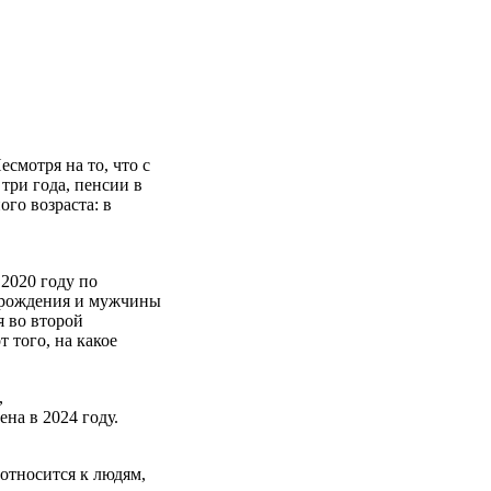
смотря на то, что с
 три года, пенсии в
ого возраста: в
 2020 году по
а рождения и мужчины
я во второй
 того, на какое
,
на в 2024 году.
 относится к людям,