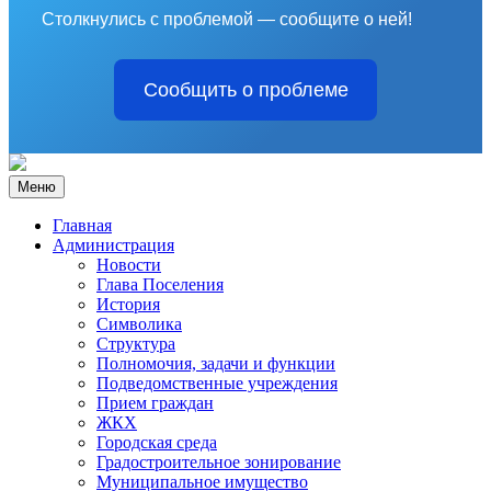
Столкнулись с проблемой — сообщите о ней!
Сообщить о проблеме
Меню
Главная
Администрация
Новости
Глава Поселения
История
Символика
Структура
Полномочия, задачи и функции
Подведомственные учреждения
Прием граждан
ЖКХ
Городская среда
Градостроительное зонирование
Муниципальное имущество