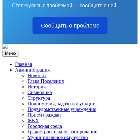
Столкнулись с проблемой — сообщите о ней!
Сообщить о проблеме
Меню
Главная
Администрация
Новости
Глава Поселения
История
Символика
Структура
Полномочия, задачи и функции
Подведомственные учреждения
Прием граждан
ЖКХ
Городская среда
Градостроительное зонирование
Муниципальное имущество