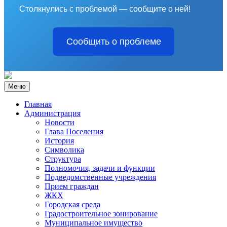
Столкнулись с проблемой — сообщите о ней!
Сообщить о проблеме
Меню
Главная
Администрация
Новости
Глава Поселения
История
Символика
Структура
Полномочия, задачи и функции
Подведомственные учреждения
Прием граждан
ЖКХ
Городская среда
Градостроительное зонирование
Муниципальное имущество