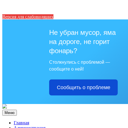
Версия для слабовидящих
Не убран мусор, яма
на дороге, не горит
фонарь?
Столкнулись с проблемой —
сообщите о ней!
Сообщить о проблеме
Меню
Главная
Администрация