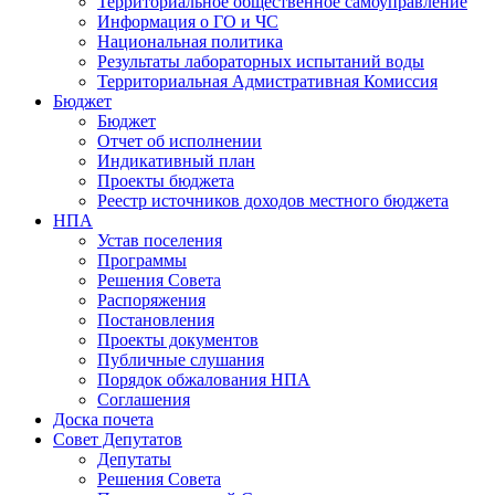
Территориальное общественное самоуправление
Информация о ГО и ЧС
Национальная политика
Результаты лабораторных испытаний воды
Территориальная Адмистративная Комиссия
Бюджет
Бюджет
Отчет об исполнении
Индикативный план
Проекты бюджета
Реестр источников доходов местного бюджета
НПА
Устав поселения
Программы
Решения Совета
Распоряжения
Постановления
Проекты документов
Публичные слушания
Порядок обжалования НПА
Соглашения
Доска почета
Совет Депутатов
Депутаты
Решения Совета