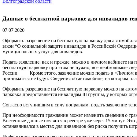
Волгоградской области
Данные о бесплатной парковке для инвалидов теп
07.07.2020
Оформить разрешение на бесплатную парковку для автомобиля
закон “О социальной защите инвалидов в Российской Федераци
муниципальных услуг для инвалидов.
Подать заявление, как и прежде, можно в личном кабинете на п
бесплатную парковку при этом не нужно, все необходимые све
России. Кроме этого, заявление можно подать в «Личном ка
приниматься не будут. Сведения об автомобиле, на котором пл
Оформить разрешение на бесплатную парковку можно на автомо
парковка предоставляется инвалидам III группы, у которых ог
Согласно вступившим в силу поправкам, подать заявление тепе
При необходимости гражданин может изменить сведения о тран
Внесенные данные появятся в реестре уже через 15 минут. Это 
останавливался в местах для инвалидов без риска получить штр
Информация, занесенная в реестр, имеет силу на территории в