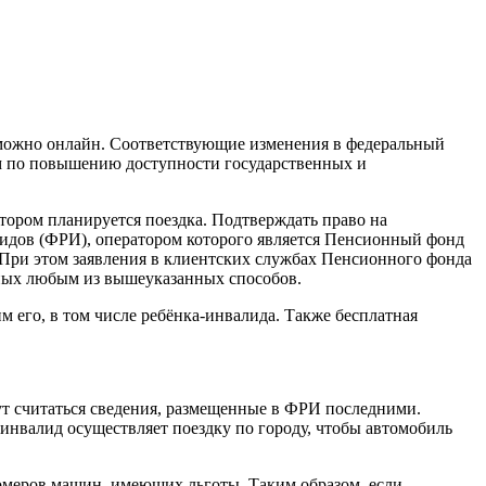
ь можно онлайн. Соответствующие изменения в федеральный
ом по повышению доступности государственных и
котором планируется поездка. Подтверждать право на
лидов (ФРИ), оператором которого является Пенсионный фонд
ри этом заявления в клиентских службах Пенсионного фонда
анных любым из вышеуказанных способов.
 его, в том числе ребёнка-инвалида. Также бесплатная
ут считаться сведения, размещенные в ФРИ последними.
м инвалид осуществляет поездку по городу, чтобы автомобиль
 номеров машин, имеющих льготы. Таким образом, если