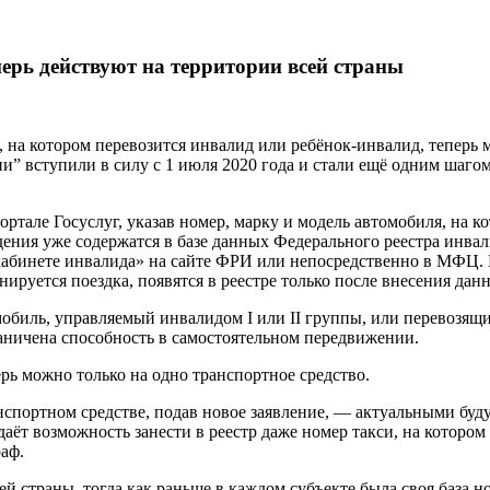
ерь действуют на территории всей страны
, на котором перевозится инвалид или ребёнок-инвалид, тепер
и” вступили в силу с 1 июля 2020 года и стали ещё одним шаг
ортале Госуслуг, указав номер, марку и модель автомобиля, на 
дения уже содержатся в базе данных Федерального реестра инва
бинете инвалида» на сайте ФРИ или непосредственно в МФЦ. П
анируется поездка, появятся в реестре только после внесения д
биль, управляемый инвалидом I или II группы, или перевозящим
раничена способность в самостоятельном передвижении.
рь можно только на одно транспортное средство.
спортном средстве, подав новое заявление, — актуальными буд
даёт возможность занести в реестр даже номер такси, на которо
аф.
сей страны, тогда как раньше в каждом субъекте была своя база