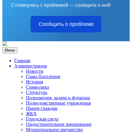
Столкнулись с проблемой — сообщите о ней!
Сообщить о проблеме
Меню
Главная
Администрация
Новости
Глава Поселения
История
Символика
Структура
Полномочия, задачи и функции
Подведомственные учреждения
Прием граждан
ЖКХ
Городская среда
Градостроительное зонирование
Муниципальное имущество