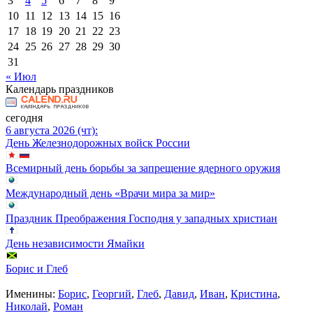
3
4
5
6
7
8
9
10
11
12
13
14
15
16
17
18
19
20
21
22
23
24
25
26
27
28
29
30
31
« Июл
Календарь праздников
сегодня
6 августа 2026 (чт):
День Железнодорожных войск России
Всемирный день борьбы за запрещение ядерного оружия
Международный день «Врачи мира за мир»
Праздник Преображения Господня у западных христиан
День независимости Ямайки
Борис и Глеб
Именины:
Борис
,
Георгий
,
Глеб
,
Давид
,
Иван
,
Кристина
,
Николай
,
Роман