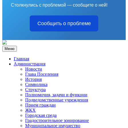
Столкнулись с проблемой — сообщите о ней!
Сообщить о проблеме
Меню
Главная
Администрация
Новости
Глава Поселения
История
Символика
Структура
Полномочия, задачи и функции
Подведомственные учреждения
Прием граждан
ЖКХ
Городская среда
Градостроительное зонирование
Муниципальное имущество