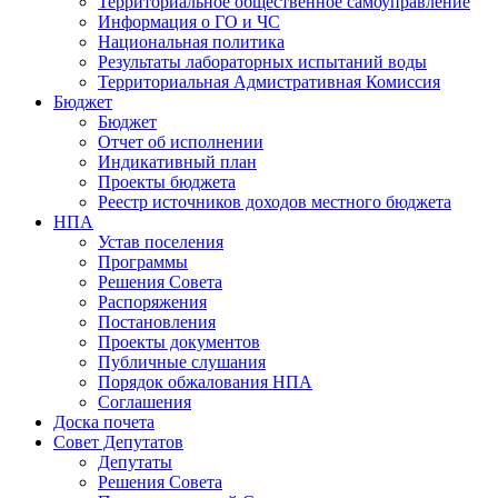
Территориальное общественное самоуправление
Информация о ГО и ЧС
Национальная политика
Результаты лабораторных испытаний воды
Территориальная Адмистративная Комиссия
Бюджет
Бюджет
Отчет об исполнении
Индикативный план
Проекты бюджета
Реестр источников доходов местного бюджета
НПА
Устав поселения
Программы
Решения Совета
Распоряжения
Постановления
Проекты документов
Публичные слушания
Порядок обжалования НПА
Соглашения
Доска почета
Совет Депутатов
Депутаты
Решения Совета