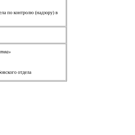
ла по контролю (надзору) в
ства
»
овского отдела