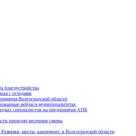
а благоустройства
ния с отходами
приятия Волгоградской области
опожарные рейды в муниципалитетах
лодых специалистов на предприятия АПК
асти проходят весенние смены
Развязки, мосты, капремонт: в Волгоградской области