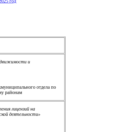
2025 год
недвижимости и
муниципального отдела по
му районам
ения лицензий на
ской деятельности
»