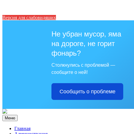
Версия для слабовидящих
Не убран мусор, яма
на дороге, не горит
фонарь?
Столкнулись с проблемой —
сообщите о ней!
Сообщить о проблеме
Меню
Главная
Администрация