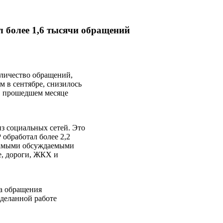
л более 1,6 тысячи обращений
оличество обращений,
 в сентябре, снизилось
 в прошедшем месяце
з социальных сетей. Это
 обработал более 2,2
самыми обсуждаемыми
е, дороги, ЖКХ и
на обращения
оделанной работе