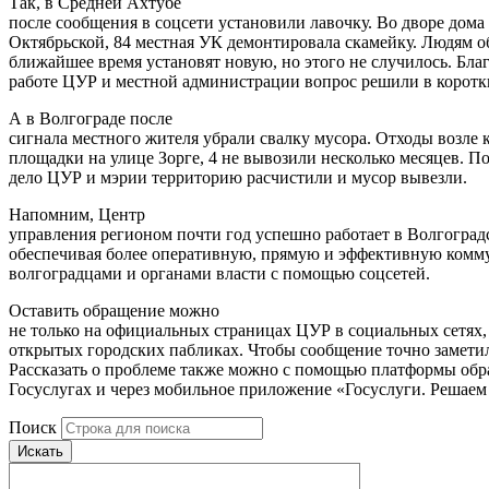
Так, в Средней Ахтубе
после сообщения в соцсети установили лавочку. Во дворе дома
Октябрьской, 84 местная УК демонтировала скамейку. Людям о
ближайшее время установят новую, но этого не случилось. Бла
работе ЦУР и местной администрации вопрос решили в коротк
А в Волгограде после
сигнала местного жителя убрали свалку мусора. Отходы возле
площадки на улице Зорге, 4 не вывозили несколько месяцев. П
дело ЦУР и мэрии территорию расчистили и мусор вывезли.
Напомним, Центр
управления регионом почти год успешно работает в Волгоград
обеспечивая более оперативную, прямую и эффективную ком
волгоградцами и органами власти с помощью соцсетей.
Оставить обращение можно
не только на официальных страницах ЦУР в социальных сетях,
открытых городских пабликах. Чтобы сообщение точно заметил
Рассказать о проблеме также можно с помощью платформы обр
Госуслугах и через мобильное приложение «Госуслуги. Решаем
Поиск
Искать