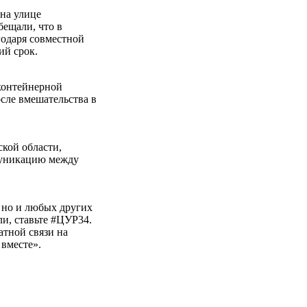
 на улице
бещали, что в
годаря совместной
ий срок.
 контейнерной
осле вмешательства в
ской области,
муникацию между
 но и любых других
и, ставьте #ЦУР34.
атной связи на
 вместе».