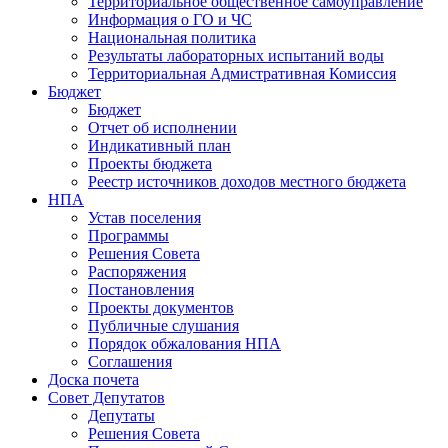
Территориальное общественное самоуправление
Информация о ГО и ЧС
Национальная политика
Результаты лабораторных испытаний воды
Территориальная Адмистративная Комиссия
Бюджет
Бюджет
Отчет об исполнении
Индикативный план
Проекты бюджета
Реестр источников доходов местного бюджета
НПА
Устав поселения
Программы
Решения Совета
Распоряжения
Постановления
Проекты документов
Публичные слушания
Порядок обжалования НПА
Соглашения
Доска почета
Совет Депутатов
Депутаты
Решения Совета