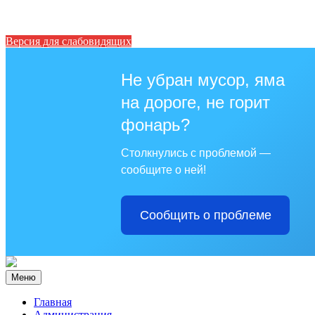
Версия для слабовидящих
Не убран мусор, яма
на дороге, не горит
фонарь?
Столкнулись с проблемой —
сообщите о ней!
Сообщить о проблеме
Меню
Главная
Администрация