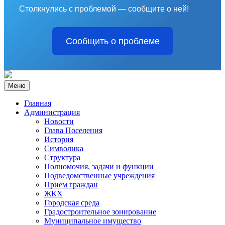
Столкнулись с проблемой — сообщите о ней!
Сообщить о проблеме
Меню
Главная
Администрация
Новости
Глава Поселения
История
Символика
Структура
Полномочия, задачи и функции
Подведомственные учреждения
Прием граждан
ЖКХ
Городская среда
Градостроительное зонирование
Муниципальное имущество