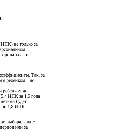
я
ИПК) не только за
персональном
зарплаты», то
коэффициенты. Так, за
ым ребенком ­– до
м ребенком до
5,4 ИПК за 1,5 года
 детьми будет
жено 1,8 ИПК.
аво выбора, какие
 период или за