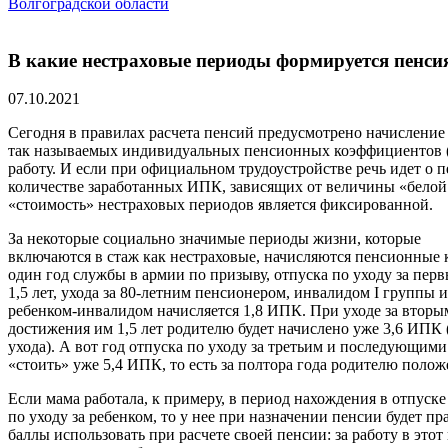
Волгоградской области
В какие нестраховые периоды формируется пенси
07.10.2021
Сегодня в правилах расчета пенсий предусмотрено начисление
так называемых индивидуальных пенсионных коэффициентов (
работу. И если при официальном трудоустройстве речь идет о 
количестве заработанных ИПК, зависящих от величины «белой 
«стоимость» нестраховых периодов является фиксированной.
За некоторые социально значимые периоды жизни, которые
включаются в стаж как нестраховые, начисляются пенсионные 
один год службы в армии по призыву, отпуска по уходу за перв
1,5 лет, ухода за 80-летним пенсионером, инвалидом I группы и
ребенком-инвалидом начисляется 1,8 ИПК. При уходе за вторы
достижения им 1,5 лет родителю будет начислено уже 3,6 ИПК (
ухода). А вот год отпуска по уходу за третьим и последующими
«стоить» уже 5,4 ИПК, то есть за полтора года родителю поло
Если мама работала, к примеру, в период нахождения в отпуске
по уходу за ребенком, то у нее при назначении пенсии будет пр
баллы использовать при расчете своей пенсии: за работу в этот