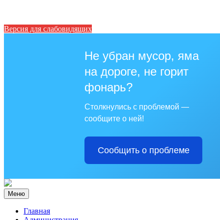
Версия для слабовидящих
Не убран мусор, яма
на дороге, не горит
фонарь?
Столкнулись с проблемой —
сообщите о ней!
Сообщить о проблеме
Меню
Главная
Администрация