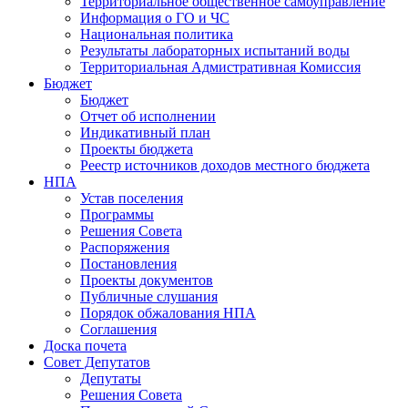
Территориальное общественное самоуправление
Информация о ГО и ЧС
Национальная политика
Результаты лабораторных испытаний воды
Территориальная Адмистративная Комиссия
Бюджет
Бюджет
Отчет об исполнении
Индикативный план
Проекты бюджета
Реестр источников доходов местного бюджета
НПА
Устав поселения
Программы
Решения Совета
Распоряжения
Постановления
Проекты документов
Публичные слушания
Порядок обжалования НПА
Соглашения
Доска почета
Совет Депутатов
Депутаты
Решения Совета