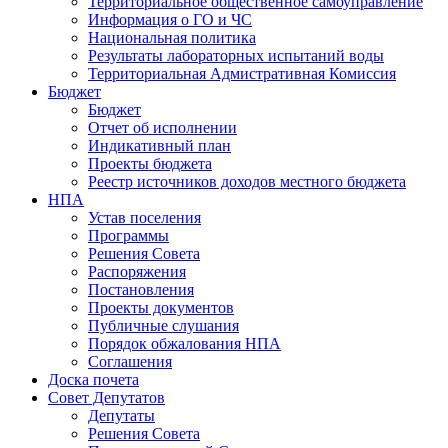
Территориальное общественное самоуправление
Информация о ГО и ЧС
Национальная политика
Результаты лабораторных испытаний воды
Территориальная Адмистративная Комиссия
Бюджет
Бюджет
Отчет об исполнении
Индикативный план
Проекты бюджета
Реестр источников доходов местного бюджета
НПА
Устав поселения
Программы
Решения Совета
Распоряжения
Постановления
Проекты документов
Публичные слушания
Порядок обжалования НПА
Соглашения
Доска почета
Совет Депутатов
Депутаты
Решения Совета