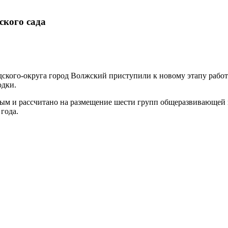
ского сада
родского-округа город Волжский приступили к новому этапу раб
одки.
ажным и рассчитано на размещение шести групп общеразвивающей
года.