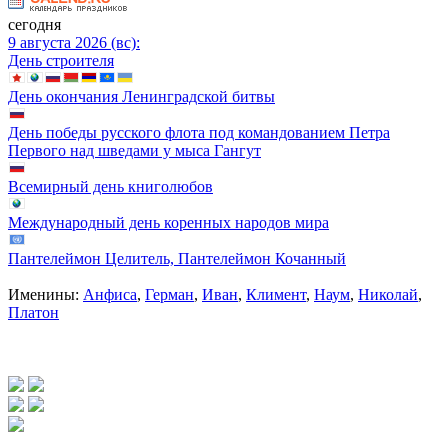
сегодня
9 августа 2026 (вс):
День строителя
День окончания Ленинградской битвы
День победы русского флота под командованием Петра
Первого над шведами у мыса Гангут
Всемирный день книголюбов
Международный день коренных народов мира
Пантелеймон Целитель, Пантелеймон Кочанный
Именины:
Анфиса
,
Герман
,
Иван
,
Климент
,
Наум
,
Николай
,
Платон