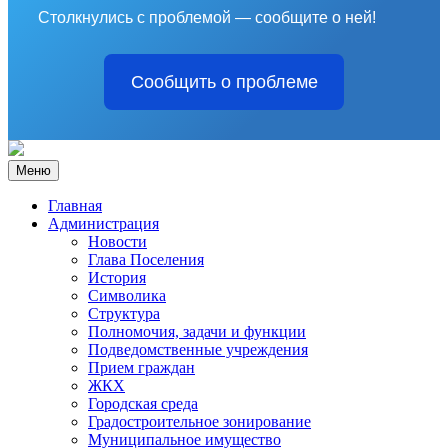
Столкнулись с проблемой — сообщите о ней!
Сообщить о проблеме
Меню
Главная
Администрация
Новости
Глава Поселения
История
Символика
Структура
Полномочия, задачи и функции
Подведомственные учреждения
Прием граждан
ЖКХ
Городская среда
Градостроительное зонирование
Муниципальное имущество