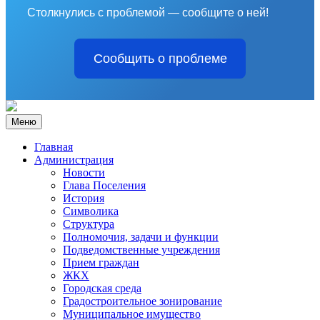
Столкнулись с проблемой — сообщите о ней!
Сообщить о проблеме
Меню
Главная
Администрация
Новости
Глава Поселения
История
Символика
Структура
Полномочия, задачи и функции
Подведомственные учреждения
Прием граждан
ЖКХ
Городская среда
Градостроительное зонирование
Муниципальное имущество