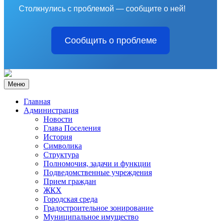
Столкнулись с проблемой — сообщите о ней!
Сообщить о проблеме
Меню
Главная
Администрация
Новости
Глава Поселения
История
Символика
Структура
Полномочия, задачи и функции
Подведомственные учреждения
Прием граждан
ЖКХ
Городская среда
Градостроительное зонирование
Муниципальное имущество