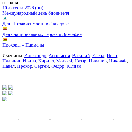
сегодня
10 августа 2026 (пн):
Международный день биодизеля
День Независимости в Эквадоре
День национальных героев в Зимбабве
Прохоры – Пармены
Именины:
Александр
,
Анастасия
,
Василий
,
Елена
,
Иван
,
Иларион
,
Ирина
,
Кирилл
,
Моисей
,
Назар
,
Никанор
,
Николай
,
Павел
,
Прохор
,
Сергей
,
Федор
,
Юлиан