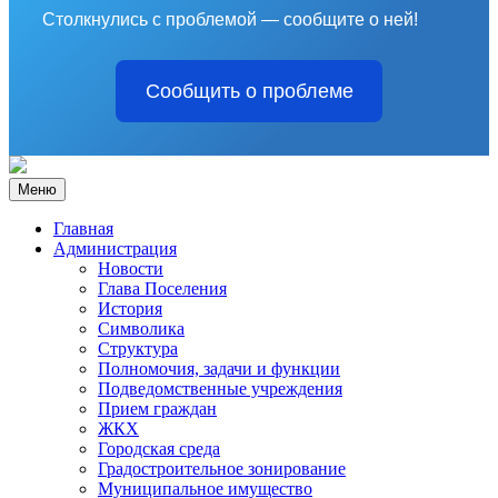
Столкнулись с проблемой — сообщите о ней!
Сообщить о проблеме
Меню
Главная
Администрация
Новости
Глава Поселения
История
Символика
Структура
Полномочия, задачи и функции
Подведомственные учреждения
Прием граждан
ЖКХ
Городская среда
Градостроительное зонирование
Муниципальное имущество