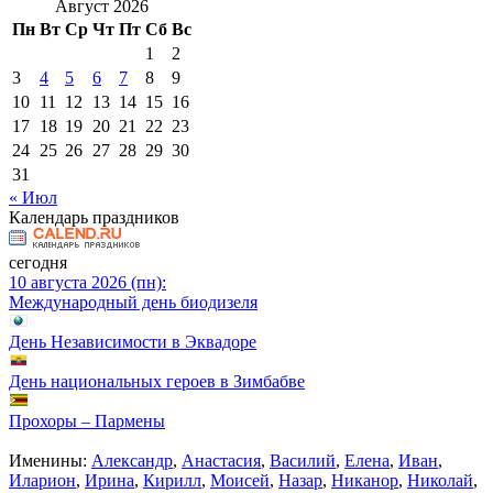
Август 2026
Пн
Вт
Ср
Чт
Пт
Сб
Вс
1
2
3
4
5
6
7
8
9
10
11
12
13
14
15
16
17
18
19
20
21
22
23
24
25
26
27
28
29
30
31
« Июл
Календарь праздников
сегодня
10 августа 2026 (пн):
Международный день биодизеля
День Независимости в Эквадоре
День национальных героев в Зимбабве
Прохоры – Пармены
Именины:
Александр
,
Анастасия
,
Василий
,
Елена
,
Иван
,
Иларион
,
Ирина
,
Кирилл
,
Моисей
,
Назар
,
Никанор
,
Николай
,