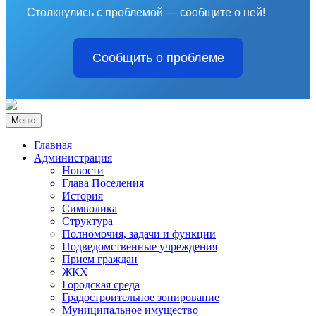
Столкнулись с проблемой — сообщите о ней!
Сообщить о проблеме
Меню
Главная
Администрация
Новости
Глава Поселения
История
Символика
Структура
Полномочия, задачи и функции
Подведомственные учреждения
Прием граждан
ЖКХ
Городская среда
Градостроительное зонирование
Муниципальное имущество