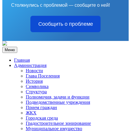
Столкнулись с проблемой — сообщите о ней!
Сообщить о проблеме
Меню
Главная
Администрация
Новости
Глава Поселения
История
Символика
Структура
Полномочия, задачи и функции
Подведомственные учреждения
Прием граждан
ЖКХ
Городская среда
Градостроительное зонирование
Муниципальное имущество