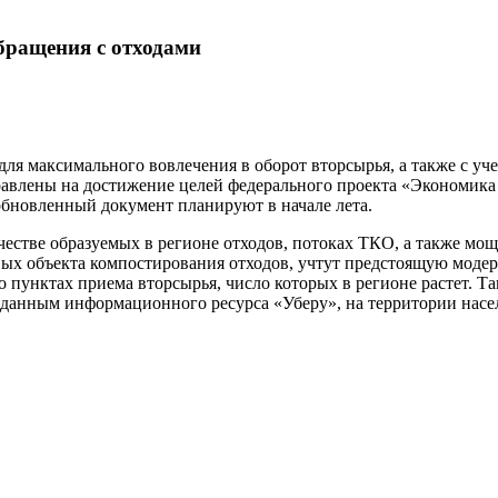
бращения с отходами
ля максимального вовлечения в оборот вторсырья, а также с уч
равлены на достижение целей федерального проекта «Экономика
 обновленный документ планируют в начале лета.
естве образуемых в регионе отходов, потоках ТКО, а также мощ
овых объекта компостирования отходов, учтут предстоящую мод
 пунктах приема вторсырья, число которых в регионе растет. Т
но данным информационного ресурса «Уберу», на территории нас