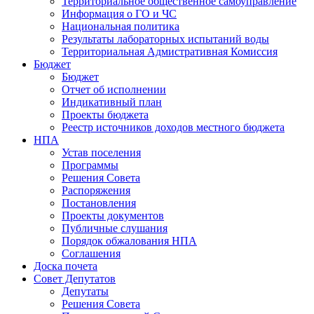
Территориальное общественное самоуправление
Информация о ГО и ЧС
Национальная политика
Результаты лабораторных испытаний воды
Территориальная Адмистративная Комиссия
Бюджет
Бюджет
Отчет об исполнении
Индикативный план
Проекты бюджета
Реестр источников доходов местного бюджета
НПА
Устав поселения
Программы
Решения Совета
Распоряжения
Постановления
Проекты документов
Публичные слушания
Порядок обжалования НПА
Соглашения
Доска почета
Совет Депутатов
Депутаты
Решения Совета