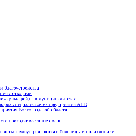
а благоустройства
ния с отходами
опожарные рейды в муниципалитетах
лодых специалистов на предприятия АПК
приятия Волгоградской области
асти проходят весенние смены
алисты трудоустраиваются в больницы и поликлиники