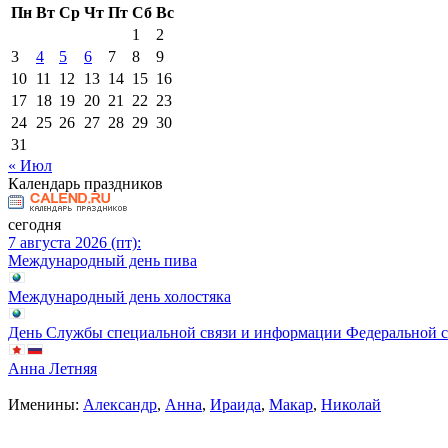
Пн
Вт
Ср
Чт
Пт
Сб
Вс
1
2
3
4
5
6
7
8
9
10
11
12
13
14
15
16
17
18
19
20
21
22
23
24
25
26
27
28
29
30
31
« Июл
Календарь праздников
сегодня
7 августа 2026 (пт):
Международный день пива
Международный день холостяка
День Службы специальной связи и информации Федеральной 
Анна Летняя
Именины:
Александр
,
Анна
,
Ираида
,
Макар
,
Николай