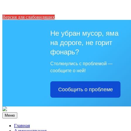
Версия для слабовидящих
Не убран мусор, яма
на дороге, не горит
фонарь?
Столкнулись с проблемой —
сообщите о ней!
Сообщить о проблеме
Меню
Главная
Администрация