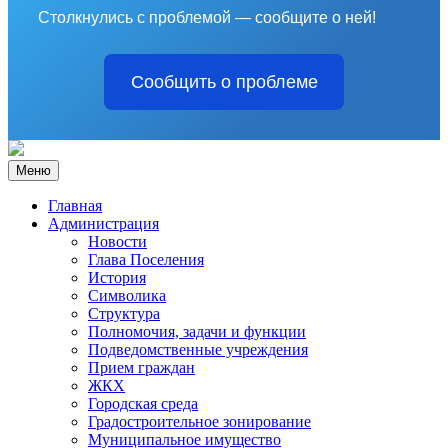
Столкнулись с проблемой — сообщите о ней!
Сообщить о проблеме
Меню
Главная
Администрация
Новости
Глава Поселения
История
Символика
Структура
Полномочия, задачи и функции
Подведомственные учреждения
Прием граждан
ЖКХ
Городская среда
Градостроительное зонирование
Муниципальное имущество