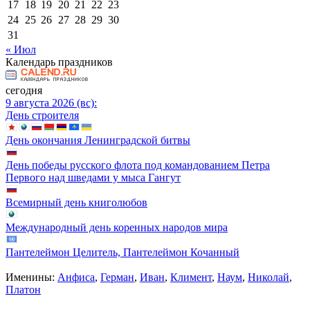
17
18
19
20
21
22
23
24
25
26
27
28
29
30
31
« Июл
Календарь праздников
сегодня
9 августа 2026 (вс):
День строителя
День окончания Ленинградской битвы
День победы русского флота под командованием Петра
Первого над шведами у мыса Гангут
Всемирный день книголюбов
Международный день коренных народов мира
Пантелеймон Целитель, Пантелеймон Кочанный
Именины:
Анфиса
,
Герман
,
Иван
,
Климент
,
Наум
,
Николай
,
Платон