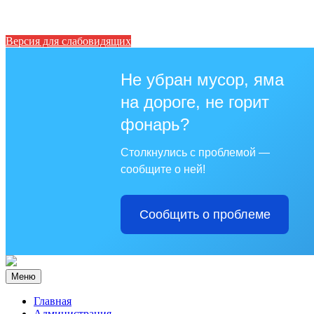
Версия для слабовидящих
Не убран мусор, яма
на дороге, не горит
фонарь?
Столкнулись с проблемой —
сообщите о ней!
Сообщить о проблеме
Меню
Главная
Администрация