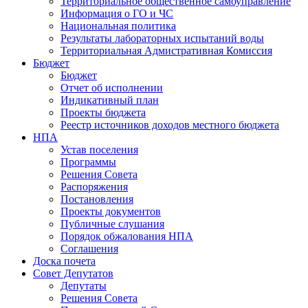
Территориальное общественное самоуправление
Информация о ГО и ЧС
Национальная политика
Результаты лабораторных испытаний воды
Территориальная Адмистративная Комиссия
Бюджет
Бюджет
Отчет об исполнении
Индикативный план
Проекты бюджета
Реестр источников доходов местного бюджета
НПА
Устав поселения
Программы
Решения Совета
Распоряжения
Постановления
Проекты документов
Публичные слушания
Порядок обжалования НПА
Соглашения
Доска почета
Совет Депутатов
Депутаты
Решения Совета