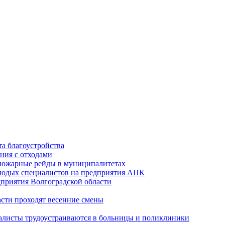
а благоустройства
ния с отходами
опожарные рейды в муниципалитетах
лодых специалистов на предприятия АПК
приятия Волгоградской области
асти проходят весенние смены
алисты трудоустраиваются в больницы и поликлиники