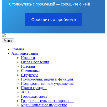
Столкнулись с проблемой — сообщите о ней!
Сообщить о проблеме
Меню
Главная
Администрация
Новости
Глава Поселения
История
Символика
Структура
Полномочия, задачи и функции
Подведомственные учреждения
Прием граждан
ЖКХ
Городская среда
Градостроительное зонирование
Муниципальное имущество