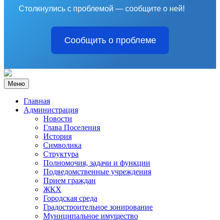
Столкнулись с проблемой — сообщите о ней!
Сообщить о проблеме
Меню
Главная
Администрация
Новости
Глава Поселения
История
Символика
Структура
Полномочия, задачи и функции
Подведомственные учреждения
Прием граждан
ЖКХ
Городская среда
Градостроительное зонирование
Муниципальное имущество