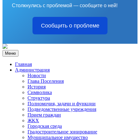
Столкнулись с проблемой — сообщите о ней!
Сообщить о проблеме
Меню
Главная
Администрация
Новости
Глава Поселения
История
Символика
Структура
Полномочия, задачи и функции
Подведомственные учреждения
Прием граждан
ЖКХ
Городская среда
Градостроительное зонирование
Муниципальное имущество