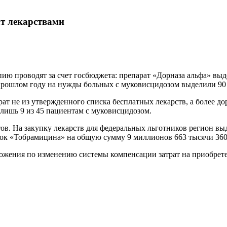
ат лекарствами
апию проводят за счет госбюджета: препарат «Дорназа альфа» вы
 прошлом году на нужды больных с муковисцидозом выделили 90
ат не из утвержденного списка бесплатных лекарств, а более д
лишь 9 из 45 пациентам с муковисцидозом.
ов. На закупку лекарств для федеральных льготников регион выд
овок «Тобрамицина» на общую сумму 9 миллионов 663 тысячи 360
дложения по изменению системы компенсации затрат на приобрет