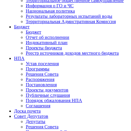
Территориальное общественное самоуправление
Информация о ГО и ЧС
Национальная политика
Результаты лабораторных испытаний воды
Территориальная Адмистративная Комиссия
Бюджет
Бюджет
Отчет об исполнении
Индикативный план
Проекты бюджета
Реестр источников доходов местного бюджета
НПА
Устав поселения
Программы
Решения Совета
Распоряжения
Постановления
Проекты документов
Публичные слушания
Порядок обжалования НПА
Соглашения
Доска почета
Совет Депутатов
Депутаты
Решения Совета