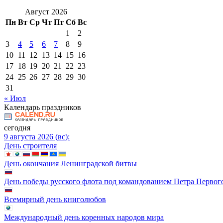
Август 2026
Пн
Вт
Ср
Чт
Пт
Сб
Вс
1
2
3
4
5
6
7
8
9
10
11
12
13
14
15
16
17
18
19
20
21
22
23
24
25
26
27
28
29
30
31
« Июл
Календарь праздников
сегодня
9 августа 2026 (вс):
День строителя
День окончания Ленинградской битвы
День победы русского флота под командованием Петра Первог
Всемирный день книголюбов
Международный день коренных народов мира