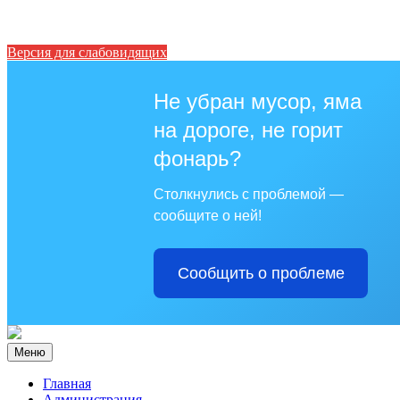
Версия для слабовидящих
Не убран мусор, яма
на дороге, не горит
фонарь?
Столкнулись с проблемой —
сообщите о ней!
Сообщить о проблеме
Меню
Главная
Администрация