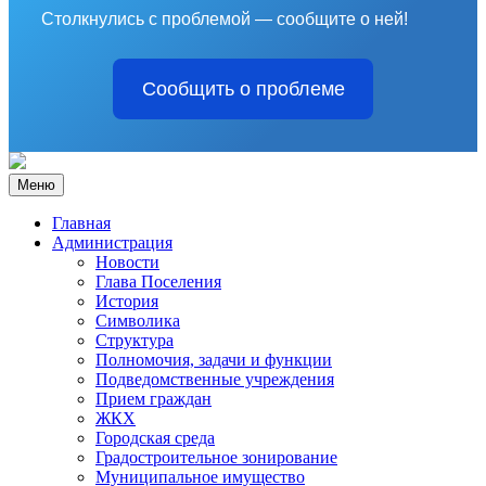
Столкнулись с проблемой — сообщите о ней!
Сообщить о проблеме
Меню
Главная
Администрация
Новости
Глава Поселения
История
Символика
Структура
Полномочия, задачи и функции
Подведомственные учреждения
Прием граждан
ЖКХ
Городская среда
Градостроительное зонирование
Муниципальное имущество