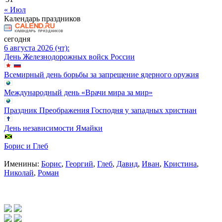
« Июл
Календарь праздников
сегодня
6 августа 2026 (чт):
День Железнодорожных войск России
Всемирный день борьбы за запрещение ядерного оружия
Международный день «Врачи мира за мир»
Праздник Преображения Господня у западных христиан
День независимости Ямайки
Борис и Глеб
Именины:
Борис
,
Георгий
,
Глеб
,
Давид
,
Иван
,
Кристина
,
Николай
,
Роман