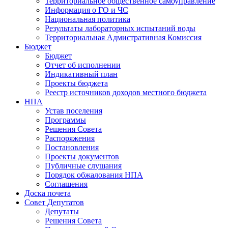
Территориальное общественное самоуправление
Информация о ГО и ЧС
Национальная политика
Результаты лабораторных испытаний воды
Территориальная Адмистративная Комиссия
Бюджет
Бюджет
Отчет об исполнении
Индикативный план
Проекты бюджета
Реестр источников доходов местного бюджета
НПА
Устав поселения
Программы
Решения Совета
Распоряжения
Постановления
Проекты документов
Публичные слушания
Порядок обжалования НПА
Соглашения
Доска почета
Совет Депутатов
Депутаты
Решения Совета