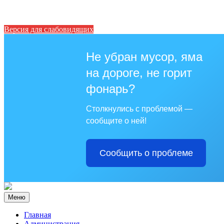
Версия для слабовидящих
Не убран мусор, яма
на дороге, не горит
фонарь?
Столкнулись с проблемой —
сообщите о ней!
Сообщить о проблеме
Меню
Главная
Администрация