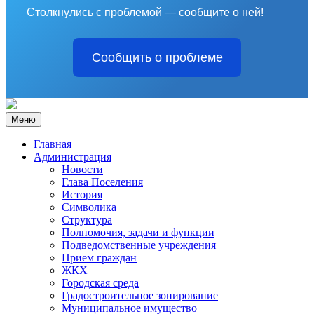
Столкнулись с проблемой — сообщите о ней!
Сообщить о проблеме
Меню
Главная
Администрация
Новости
Глава Поселения
История
Символика
Структура
Полномочия, задачи и функции
Подведомственные учреждения
Прием граждан
ЖКХ
Городская среда
Градостроительное зонирование
Муниципальное имущество