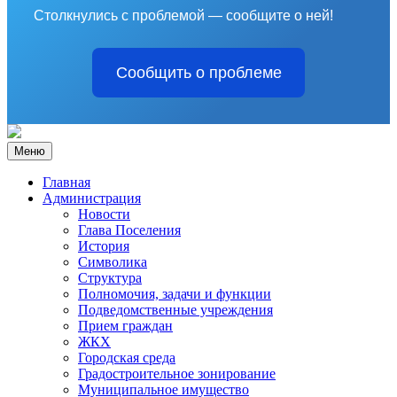
Столкнулись с проблемой — сообщите о ней!
Сообщить о проблеме
Меню
Главная
Администрация
Новости
Глава Поселения
История
Символика
Структура
Полномочия, задачи и функции
Подведомственные учреждения
Прием граждан
ЖКХ
Городская среда
Градостроительное зонирование
Муниципальное имущество