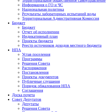
Территориальное общественное самоуправление
Информация о ГО и ЧС
Национальная политика
Результаты лабораторных испытаний воды
Территориальная Адмистративная Комиссия
Бюджет
Бюджет
Отчет об исполнении
Индикативный план
Проекты бюджета
Реестр источников доходов местного бюджета
НПА
Устав поселения
Программы
Решения Совета
Распоряжения
Постановления
Проекты документов
Публичные слушания
Порядок обжалования НПА
Соглашения
Доска почета
Совет Депутатов
Депутаты
Решения Совета