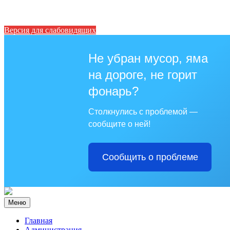
Версия для слабовидящих
Не убран мусор, яма
на дороге, не горит
фонарь?
Столкнулись с проблемой —
сообщите о ней!
Сообщить о проблеме
Меню
Главная
Администрация